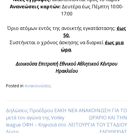
Ανανεώσεις καρτών:
Δευτέρα έως Πέμπτη 10:00-
17:00
Όριο ατόμων εντός της ανοικτής εγκατάστασης:
έως
50.
Συστήνεται ο χρόνος άσκησης να διαρκεί
έως μια
ώρα
.
Διοικούσα Επιτροπή Εθνικού Αθλητικού Κέντρου
Ηρακλείου
Posted in
Ανακοινώσεις
Πλοήγηση
Δηλώσεις Προέδρου ΕΑΚΗ
NEA ΑΝΑΚΟΙΝΩΣΗ ΓΙΑ ΤΟ
μετά τον αγώνα της Volley
ΩΡΑΡΙΟ ΚΑΙ ΤΗΝ
league ΟΦΗ – Κηφισιά στο
ΛΕΙΤΟΥΡΓΙΑ ΤΟΥ ΣΤΑΔΙΟΥ
άρθρων
Λίντο
ΕΛΕΥΘΕΡΙΑΣ