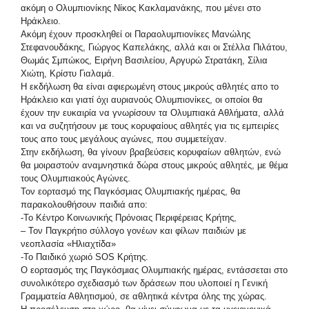
ακόμη ο Ολυμπιονίκης Νίκος Κακλαμανάκης, που μένει στο
Ηράκλειο.
Ακόμη έχουν προσκληθεί οι Παραολυμπιονίκες Μανώλης
Στεφανουδάκης, Γιώργος Καπελάκης, αλλά και οι Στέλλα Πιλάτου,
Θωμάς Σμπώκος, Ειρήνη Βασιλείου, Αργυρώ Στρατάκη, Σίλια
Χιώτη, Κρίστυ Γιαλαμά.
Η εκδήλωση θα είναι αφιερωμένη στους μικρούς αθλητές απο το
Ηράκλειο και γιατί όχι αυριανούς Ολυμπιονίκες, οι οποίοι θα
έχουν την ευκαιρία να γνωρίσουν τα Ολυμπιακά Αθλήματα, αλλά
και να συζητήσουν με τους κορυφαίους αθλητές για τις εμπειρίες
τους απο τους μεγάλους αγώνες, που συμμετείχαν.
Στην εκδήλωση, θα γίνουν βραβεύσεις κορυφαίων αθλητών, ενώ
θα μοιραστούν αναμνηστικά δώρα στους μικρούς αθλητές, με θέμα
τους Ολυμπιακούς Αγώνες.
Τον εορτασμό της Παγκόσμιας Ολυμπιακής ημέρας, θα
παρακολουθήσουν παιδιά απο:
-Το Κέντρο Κοινωνικής Πρόνοιας Περιφέρειας Κρήτης,
– Τον Παγκρήτιο σύλλογο γονέων και φίλων παιδιών με
νεοπλασία «Ηλιαχτίδα»
-Το Παιδικό χωριό SOS Κρήτης.
Ο εορτασμός της Παγκόσμιας Ολυμπιακής ημέρας, εντάσσεται στο
συνολικότερο σχεδιασμό των δράσεων που υλοποιεί η Γενική
Γραμματεία Αθλητισμού, σε αθλητικά κέντρα όλης της χώρας.