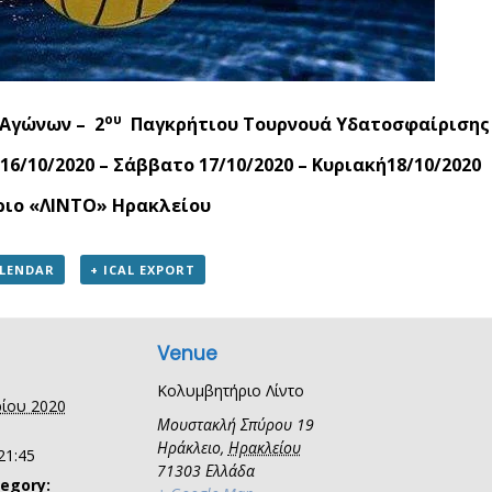
ου
Αγώνων – 2
Παγκρήτιου Τουρνουά Υδατοσφαίρισης
6/10/2020 – Σάββατο 17/10/2020 – Κυριακή18/10/2020
ιο «ΛΙΝΤΟ» Ηρακλείου
ALENDAR
+ ICAL EXPORT
Venue
Κολυμβητήριο Λίντο
ίου 2020
Μουστακλή Σπύρου 19
Ηράκλειο
,
Ηρακλείου
21:45
71303
Ελλάδα
egory: