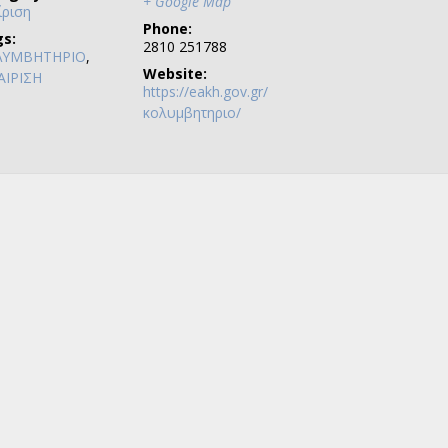
+ Google Map
ριση
Phone:
s:
2810 251788
ΛΥΜΒΗΤΗΡΙΟ
,
Website:
ΙΡΙΣΗ
https://eakh.gov.gr/
κολυμβητηριο/