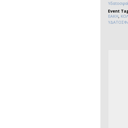
Υδατοσφαί
Event Tag
ΕΑΚΗ
,
ΚΟ
ΥΔΑΤΟΣΦΑ