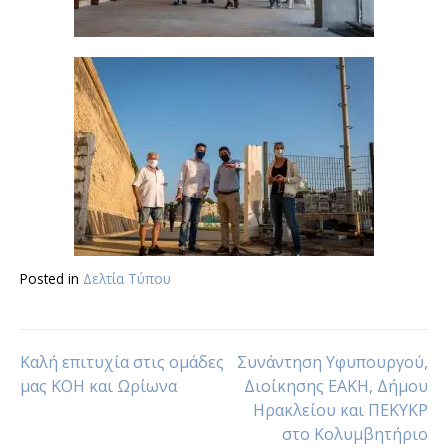
Posted in
Δελτία Τύπου
Καλή επιτυχία στις ομάδες
Συνάντηση Υφυπουργού,
μας ΚΟΗ και Ωρίωνα
Διοίκησης ΕΑΚΗ, Δήμου
Ηρακλείου και ΠΕΚΥΚΡ
στο Κολυμβητήριο