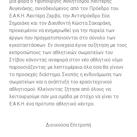
μια φορά ο Υφυπουργός Αθλητισμού Λευτέρης
Αυγενάκης, συνοδευόμενος από τον Πρόεδρο του
Ε.Α.Κ.Η. Λευτέρη Ζερβό, την Αντιπρόεδρο Εύα
Σημαιάκη και τον Διευθυντή Κώστα Σακαράκη,
προκειμένου να ενημερωθεί για την πορεία των
έργων που πραγματοποιούνται στο σύνολο των
εγκαταστάσεων. Εν συνεχεία έγινε συζήτηση με τους
εκπροσώπους των αθλητικών σωματείων του
Στίβου κάνοντας αναφορά στον νέο αθλητικό νόμο
παρουσιάζοντας με λεπτομέρεια όλα όσα θα γίνουν
το προσεχές διάστημα. Σκοπός η ενδυνάμωση των
σωματείων και η ανάπτυξη του ερασιτεχνικού
αθλητισμού. Κλείνοντας ζήτησε από όλους να
λειτουργούμε σαν μια ομάδα με στόχο να γίνει το
Ε.Α.Κ.Η. ένα πρότυπο αθλητικό κέντρο.
Διοικούσα Επιτροπή