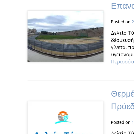
Επανα
Posted on
2
Δελτίο Τύ
δέσμευσή 
γίνεται π
υγειονομ
Περισσότ
Θερμέ
Πρόεδ
Posted on
1
Δελτίο Τύ