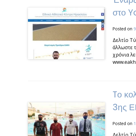
στο Y
Posted on
9
Δελτίο Τύ
άλλωστε τ
χρόνια λε
www.eakh.
Tο κο
3ης 
Posted on
1
Δελτίο Τύ