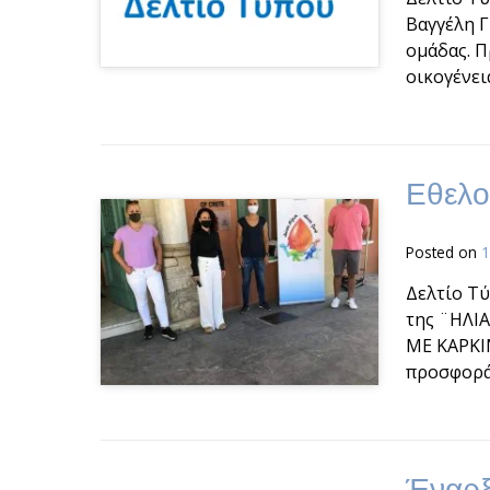
Βαγγέλη Γ
ομάδας. Π
οικογένει
Εθελο
Posted on
1
Δελτίο Τ
της ¨ΗΛΙ
ΜΕ ΚΑΡΚΙΝ
προσφορά
Έναρξ